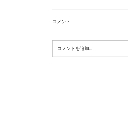
8月のお知らせです
コメント
8月は通常通り火曜日休診、日曜
は午前の部のみの診療となりま
す。 猛暑が続いております。ご
コメントを追加…
家族様も合わせて、熱中症などご
注意くださいませ。 加藤看護師
は7月をもちまして、一身上のご
都合につき退職いたします。生活
環境が変わった中、穏やかな性格
で、まじめにこつこつと仕事に取
り組んでいただき、当院にも良い
影響を与えてくれて、感謝してお
ります。加藤看護師の今後のご活
躍を願っております。 短い間で
したが、爪切