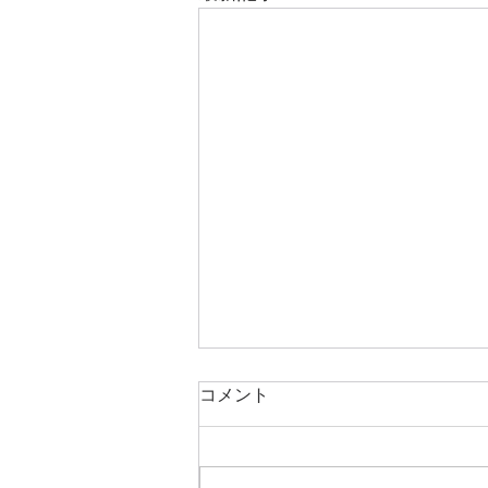
8月のお知らせです
コメント
8月は通常通り火曜日休診、日曜
は午前の部のみの診療となりま
す。 猛暑が続いております。ご