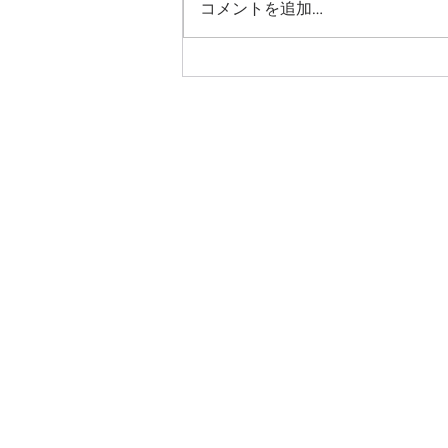
コメントを追加…
家族様も合わせて、熱中症などご
注意くださいませ。 加藤看護師
は7月をもちまして、一身上のご
都合につき退職いたします。生活
環境が変わった中、穏やかな性格
で、まじめにこつこつと仕事に取
り組んでいただき、当院にも良い
影響を与えてくれて、感謝してお
ります。加藤看護師の今後のご活
躍を願っております。 短い間で
したが、爪切