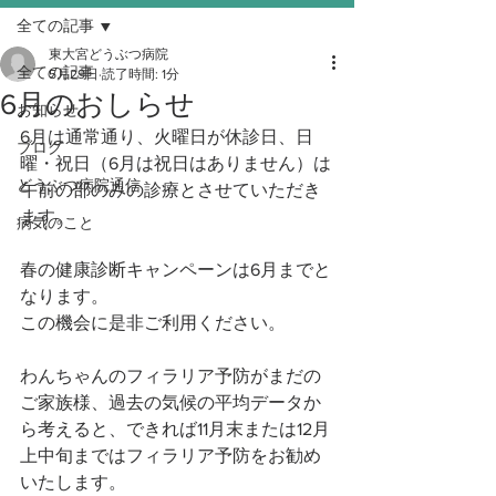
全ての記事
東大宮どうぶつ病院
全ての記事
5月29日
読了時間: 1分
6月のおしらせ
お知らせ
6月は通常通り、火曜日が休診日、日
ブログ
曜・祝日（6月は祝日はありません）は
どうぶつ病院通信
午前の部のみの診療とさせていただき
ます。
病気のこと
春の健康診断キャンペーンは6月までと
なります。
この機会に是非ご利用ください。
わんちゃんのフィラリア予防がまだの
ご家族様、過去の気候の平均データか
ら考えると、できれば11月末または12月
上中旬まではフィラリア予防をお勧め
いたします。