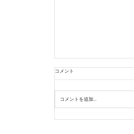
8月のお知らせです
コメント
8月は通常通り火曜日休診、日曜
は午前の部のみの診療となりま
す。 猛暑が続いております。ご
コメントを追加…
家族様も合わせて、熱中症などご
注意くださいませ。 加藤看護師
は7月をもちまして、一身上のご
都合につき退職いたします。生活
環境が変わった中、穏やかな性格