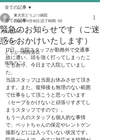
全ての記事
東大宮どうぶつ病院
全ての記事
2020年11月18日
読了時間: 1分
緊急のお知らせです（ご迷
お知らせ
惑をおかけいたします）
ブログ
17日、当院スタッフが勤務外で交通事
どうぶつ病院通信
故に遭い、頭を強く打ってしまったこ
病気のこと
ともあり、今日まで入院していまし
た。
当該スタッフは当面お休みさせて頂き
ます。また、復帰後も無理のない範囲
で仕事をして頂こうと思っています
（セーブをかけないと頑張りすぎてし
まうスタッフですので）。
もう一人のスタッフも個人的な事情
で、ペットちゃんの保定やレントゲン
撮影などには入っていない状況です。
院長が一人で、全てに対応する時間が