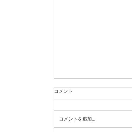
8月のお知らせです
コメント
8月は通常通り火曜日休診、日曜
は午前の部のみの診療となりま
す。 猛暑が続いております。ご
コメントを追加…
家族様も合わせて、熱中症などご
注意くださいませ。 加藤看護師