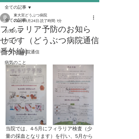
全ての記事
東大宮どうぶつ病院
全ての記事
2021年3月24日
読了時間: 1分
フィラリア予防のお知ら
お知らせ
せです（どうぶつ病院通信
ブログ
番外編）
どうぶつ病院通信
病気のこと
当院では、4-5月にフィラリア検査（少
量の採血となります）を行い、5月から