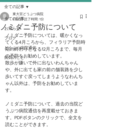
全ての記事
東大宮どうぶつ病院
全ての記事
3月7日
読了時間: 1分
ノミダニ予防について
お知らせ
ノミダニ予防については、暖かくなっ
ブログ
てくる4月ころから、フィラリア予防時
どうぶつ病院通信
期の終わりとなる12月ころまで、毎月
の予防をお勧めしています。
病気のこと
散歩が嫌いで外に出ないわんちゃん
や、外に出ても家の前の舗装路を少し
歩いてすぐ戻ってしまうようなわんち
ゃん以外は、予防をお勧めしていま
す。
ノミダニ予防について、過去の当院ど
うぶつ病院通信を再度載せておきま
す。PDFボタンのクリックで、全文を
読むことができます。