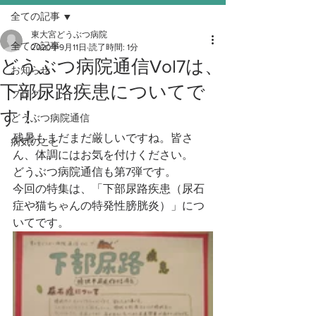
全ての記事
東大宮どうぶつ病院
全ての記事
2020年9月11日
読了時間: 1分
どうぶつ病院通信Vol7は、
お知らせ
下部尿路疾患についてで
ブログ
す！
どうぶつ病院通信
残暑もまだまだ厳しいですね。皆さ
病気のこと
ん、体調にはお気を付けください。
どうぶつ病院通信も第7弾です。
今回の特集は、「下部尿路疾患（尿石
症や猫ちゃんの特発性膀胱炎）」につ
いてです。